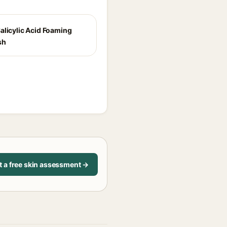
alicylic Acid Foaming
sh
t a free skin assessment →