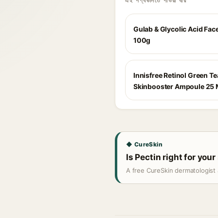
এই পণ্যগুলিতে পাওয়া যায়
Gulab & Glycolic Acid Fac
100g
Innisfree Retinol Green T
Skinbooster Ampoule 25 
◆ CureSkin
Is Pectin right for your
A free CureSkin dermatologist 