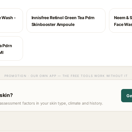
e Wash -
Innisfree Retinol Green Tea Pdrn
Neem & S
Skinbooster Ampoule
Face Wa
ea Pdrn
Ml
PROMOTION · OUR OWN APP — THE FREE TOOLS WORK WITHOUT IT
 skin?
Ge
assessment factors in your skin type, climate and history.