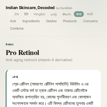
Indian Skincare, Decoded
by CureSkin
🌐
EN
हिंदी
Hinglish
தமிழ்
తెలుగు
বাংলা
मराठी
Ask
Ingredients
Guides
Products
Concerns
Combine
উপাদান
Pro Retinol
Anti-aging retinoid (vitamin A derivative)
এটি কী
প্রো-রেটিনল (সাধারণত রেটিনিল পালমিটেট) ভিটামিন এ এর
একটি এস্টার ফর্ম যা ত্বকে রেটিনল এবং তারপর রেটিনোইক
অ্যাসিডে রূপান্তরিত হয়, কোষের পুনর্নবীকরণ এবং কোলাজেন
সংশ্লেষণকে সমর্থন করে। এটি বিশুদ্ধ রেটিনলের তুলনায় একটি