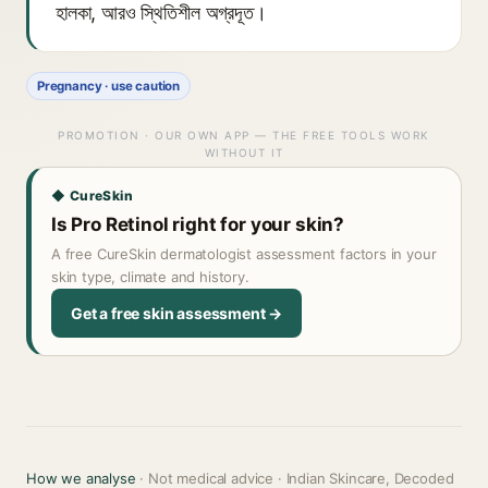
হালকা, আরও স্থিতিশীল অগ্রদূত।
Pregnancy · use caution
PROMOTION · OUR OWN APP — THE FREE TOOLS WORK
WITHOUT IT
◆ CureSkin
Is Pro Retinol right for your skin?
A free CureSkin dermatologist assessment factors in your
skin type, climate and history.
Get a free skin assessment →
How we analyse
· Not medical advice · Indian Skincare, Decoded