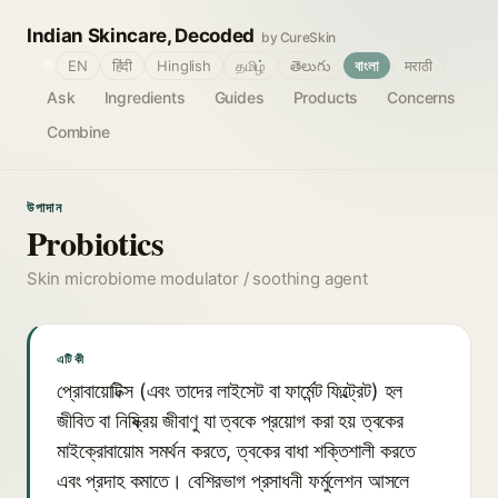
Indian Skincare, Decoded
by CureSkin
🌐
EN
हिंदी
Hinglish
தமிழ்
తెలుగు
বাংলা
मराठी
Ask
Ingredients
Guides
Products
Concerns
Combine
উপাদান
Probiotics
Skin microbiome modulator / soothing agent
এটি কী
প্রোবায়োটিক্স (এবং তাদের লাইসেট বা ফার্মেন্ট ফিল্ট্রেট) হল
জীবিত বা নিষ্ক্রিয় জীবাণু যা ত্বকে প্রয়োগ করা হয় ত্বকের
মাইক্রোবায়োম সমর্থন করতে, ত্বকের বাধা শক্তিশালী করতে
এবং প্রদাহ কমাতে। বেশিরভাগ প্রসাধনী ফর্মুলেশন আসলে