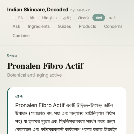
Indian Skincare, Decoded
by CureSkin
🌐
EN
हिंदी
Hinglish
தமிழ்
తెలుగు
বাংলা
मराठी
Ask
Ingredients
Guides
Products
Concerns
Combine
উপাদান
Pronalen Fibro Actif
Botanical anti-aging active
এটি কী
Pronalen Fibro Actif একটি উদ্ভিদ-উৎপন্ন জটিল
উপাদান (সাধারণত গম, সয়া এবং অন্যান্য বোটানিক্যাল নির্যাস
সহ) যা ত্বকের দৃঢ়তা এবং স্থিতিস্থাপকতা সমর্থন করার জন্য
কোলাজেন এবং ফাইব্রোব্লাস্ট কার্যকলাপ প্রচার করতে ডিজাইন