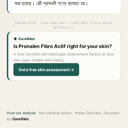
করা হয়েছে। এটি প্রসাধনী পণ্যে ব্যবহৃত হয়।
PROMOTION · OUR OWN APP — THE FREE TOOLS WORK
WITHOUT IT
◆ CureSkin
Is Pronalen Fibro Actif right for your skin?
A free CureSkin dermatologist assessment factors in your
skin type, climate and history.
Get a free skin assessment →
How we analyse
· Not medical advice · Indian Skincare, Decoded
by
CureSkin
.