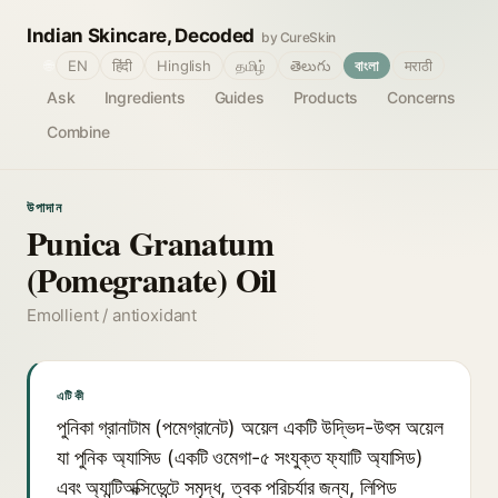
Indian Skincare, Decoded
by CureSkin
🌐
EN
हिंदी
Hinglish
தமிழ்
తెలుగు
বাংলা
मराठी
Ask
Ingredients
Guides
Products
Concerns
Combine
উপাদান
Punica Granatum
(Pomegranate) Oil
Emollient / antioxidant
এটি কী
পুনিকা গ্রানাটাম (পমেগ্রানেট) অয়েল একটি উদ্ভিদ-উৎস অয়েল
যা পুনিক অ্যাসিড (একটি ওমেগা-৫ সংযুক্ত ফ্যাটি অ্যাসিড)
এবং অ্যান্টিঅক্সিডেন্টে সমৃদ্ধ, ত্বক পরিচর্যার জন্য, লিপিড