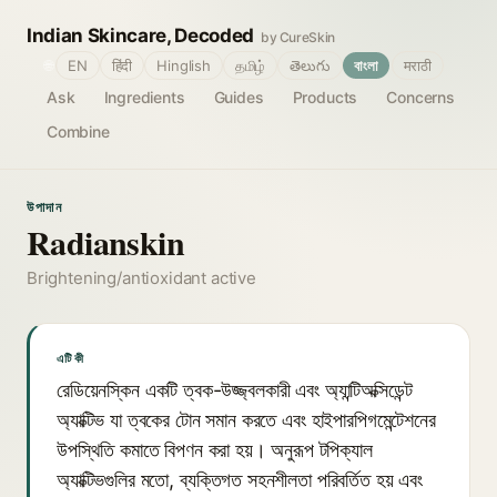
Indian Skincare, Decoded
by CureSkin
🌐
EN
हिंदी
Hinglish
தமிழ்
తెలుగు
বাংলা
मराठी
Ask
Ingredients
Guides
Products
Concerns
Combine
উপাদান
Radianskin
Brightening/antioxidant active
এটি কী
রেডিয়েনস্কিন একটি ত্বক-উজ্জ্বলকারী এবং অ্যান্টিঅক্সিডেন্ট
অ্যাক্টিভ যা ত্বকের টোন সমান করতে এবং হাইপারপিগমেন্টেশনের
উপস্থিতি কমাতে বিপণন করা হয়। অনুরূপ টপিক্যাল
অ্যাক্টিভগুলির মতো, ব্যক্তিগত সহনশীলতা পরিবর্তিত হয় এবং