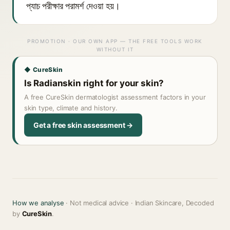
প্যাচ পরীক্ষার পরামর্শ দেওয়া হয়।
PROMOTION · OUR OWN APP — THE FREE TOOLS WORK
WITHOUT IT
◆ CureSkin
Is Radianskin right for your skin?
A free CureSkin dermatologist assessment factors in your
skin type, climate and history.
Get a free skin assessment →
How we analyse
· Not medical advice · Indian Skincare, Decoded
by
CureSkin
.