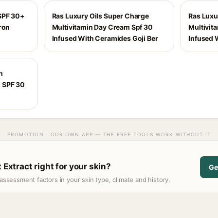
SPF 30+
Ras Luxury Oils Super Charge
Ras Luxu
ron
Multivitamin Day Cream Spf 30
Multivit
Infused With Ceramides Goji Ber
Infused 
n
 SPF 30
PROMOTION · OUR OWN APP — THE FREE TOOLS WORK WITHOUT IT
 Extract right for your skin?
Ge
assessment factors in your skin type, climate and history.