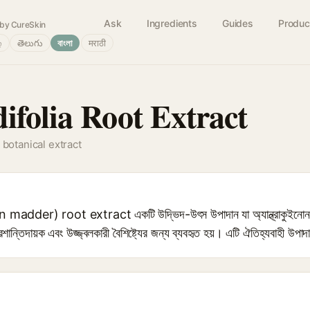
Ask
Ingredients
Guides
Produc
by CureSkin
்
తెలుగు
বাংলা
मराठी
ifolia Root Extract
 botanical extract
dder) root extract একটি উদ্ভিদ-উৎস উপাদান যা অ্যান্থ্রাকুইনোন এবং অ্
্রশান্তিদায়ক এবং উজ্জ্বলকারী বৈশিষ্ট্যের জন্য ব্যবহৃত হয়। এটি ঐতিহ্যবাহী উ