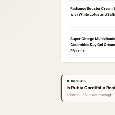
Radiance Booster Cream 
with White Lotus and Saff
Super Charge Multivitami
Ceramides Day Gel Cream
PA++++
◆ CureSkin
Is Rubia Cordifolia Root
A free CureSkin dermatologist 