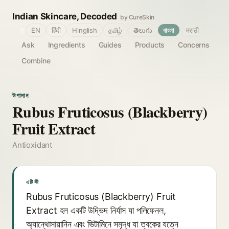
Indian Skincare, Decoded
by CureSkin
🌐
EN
हिंदी
Hinglish
தமிழ்
తెలుగు
বাংলা
मराठी
Ask
Ingredients
Guides
Products
Concerns
Combine
উপাদান
Rubus Fruticosus (Blackberry)
Fruit Extract
Antioxidant
এটি কী
Rubus Fruticosus (Blackberry) Fruit
Extract হল একটি উদ্ভিদ নির্যাস যা পলিফেনল,
অ্যান্থোসায়ানিন এবং ভিটামিনে সমৃদ্ধ যা ত্বকের যত্নে