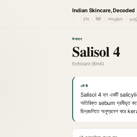
Indian Skincare, Decoded
🌐
EN
हिंदी
Hinglish
தமிழ
উপাদান
Salisol 4
Exfoliant (BHA)
এটি কী
Salisol 4 হল একটি salicylic 
অতিরিক্ত sebum দ্রবীভূত করে 
ছিদ্রগুলিতে অনুপ্রবেশ করে ke