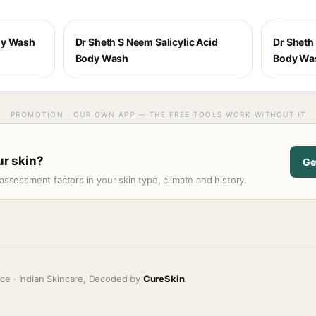
dy Wash
Dr Sheth S Neem Salicylic Acid
Dr Sheth 
Body Wash
Body Wa
PROMOTION · OUR OWN APP — THE FREE TOOLS WORK WITHOUT IT
our skin?
Ge
assessment factors in your skin type, climate and history.
ice · Indian Skincare, Decoded by
CureSkin
.