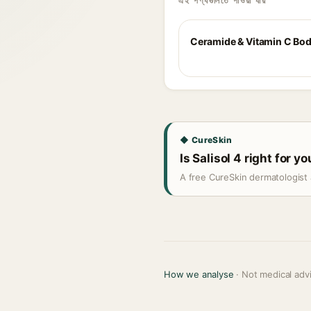
এই পণ্যগুলিতে পাওয়া যায়
Ceramide & Vitamin C Bo
◆ CureSkin
Is Salisol 4 right for y
A free CureSkin dermatologist 
How we analyse
· Not medical adv