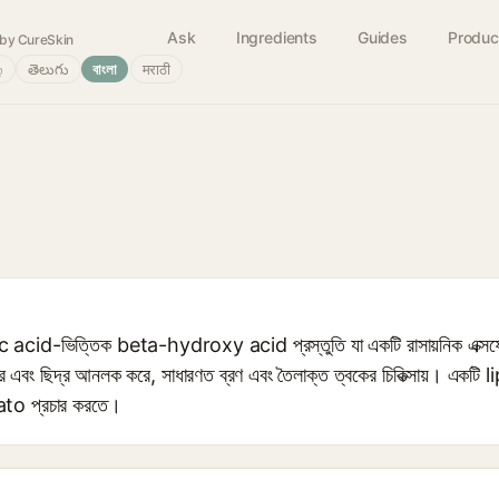
Ask
Ingredients
Guides
Produc
by CureSkin
்
తెలుగు
বাংলা
मराठी
acid-ভিত্তিক beta-hydroxy acid প্রস্তুতি যা একটি রাসায়নিক এক্সফোলিয়
এবং ছিদ্র আনলক করে, সাধারণত ব্রণ এবং তৈলাক্ত ত্বকের চিকিত্সায়। একটি li
rato প্রচার করতে।