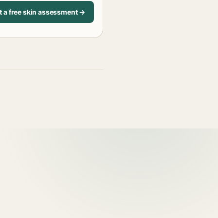
t a free skin assessment →