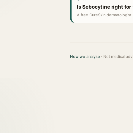
Is Sebocytine right for
A free CureSkin dermatologist 
How we analyse
· Not medical adv