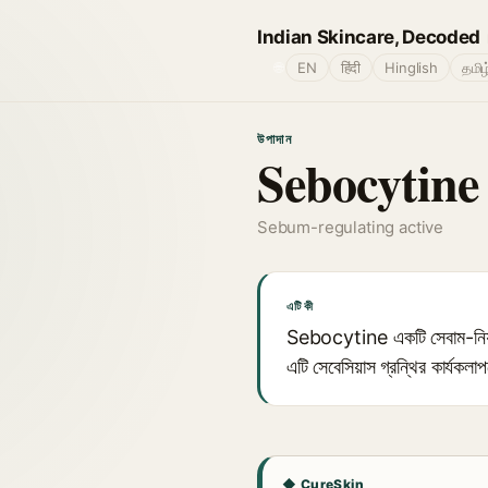
Indian Skincare, Decoded
🌐
EN
हिंदी
Hinglish
தமிழ
উপাদান
Sebocytine
Sebum-regulating active
এটি কী
Sebocytine একটি সেবাম-নিয়ন্ত
এটি সেবেসিয়াস গ্রন্থির কার্যকল
◆ CureSkin