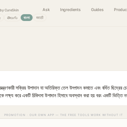
Ask
Ingredients
Guides
Produc
by CureSkin
்
తెలుగు
বাংলা
मराठी
্রণকারী সক্রিয় উপাদান যা অতিরিক্ত তেল উৎপাদন কমাতে এবং বর্ধিত ছিদ্রের চ
াপকে লক্ষ্য করে একটি চিকিৎসা উপাদান হিসাবে অবস্থান করা হয় বরং একটি ভিত্তি ন
PROMOTION · OUR OWN APP — THE FREE TOOLS WORK WITHOUT IT