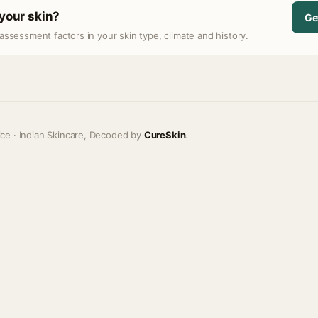
 your skin?
Ge
assessment factors in your skin type, climate and history.
ice · Indian Skincare, Decoded by
CureSkin
.