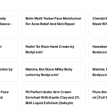
Body
Bolin Multi Tasker Face Moisturizer
Clensta 
diance -
For Acne Relief And Skin Repair
Mask Wit
n
Feelin’ So Rose Hand Cream by
Hawaiian
BodyLovin'
BodyLovi
otion by
Matcha, But Disco Milky Body
Matcha, b
Lotion by BodyLovin'
BodyLovi
l Face
Pit Perfect Under Arm Cream
Plum Alo
id
Enriched With Kaolin Clay and 2%
ml | Full 
BHA Liquid Exfoliant (Salicylic