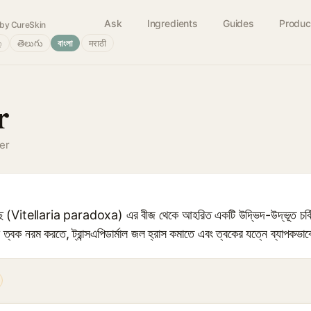
Ask
Ingredients
Guides
Produc
by CureSkin
்
తెలుగు
বাংলা
मराठी
r
er
 গাছ (Vitellaria paradoxa) এর বীজ থেকে আহরিত একটি উদ্ভিদ-উদ্ভূত চর্বি, 
 ত্বক নরম করতে, ট্রান্সএপিডার্মাল জল হ্রাস কমাতে এবং ত্বকের যত্নে ব্যাপকভাব