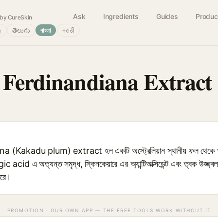
Ask
Ingredients
Guides
Produc
by CureSkin
்
తెలుగు
বাংলা
मराठी
 Ferdinandiana Extract
Kakadu plum) extract হল একটি অস্ট্রেলিয়ান স্থানীয় ফল থেকে প্রা
id এ অত্যন্ত সমৃদ্ধ, স্কিনকেয়ারে এর অ্যান্টিঅক্সিডেন্ট এবং ত্বক উজ্জ্বলকার
করে।
PROMOTION · OUR OWN APP — THE FREE TOOLS WORK WITHOUT IT