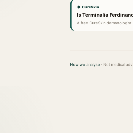
◆ CureSkin
Is Terminalia Ferdinand
A free CureSkin dermatologist 
How we analyse
· Not medical adv