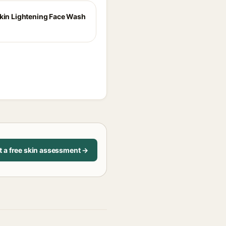
Skin Lightening Face Wash
t a free skin assessment →