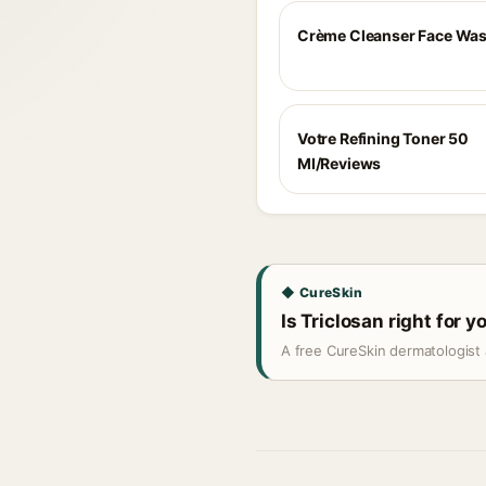
Crème Cleanser Face Was
Votre Refining Toner 50
Ml/Reviews
◆ CureSkin
Is Triclosan right for y
A free CureSkin dermatologist 