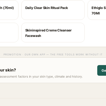
h (70ml)
Daily Clear Skin Ritual Pack
Ethiglo 
70Ml
Skininspired Creme Cleanser
Facewash
PROMOTION · OUR OWN APP — THE FREE TOOLS WORK WITHOUT IT
our skin?
Ge
assessment factors in your skin type, climate and history.