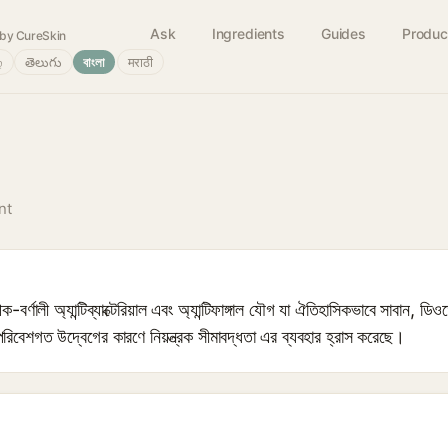
Ask
Ingredients
Guides
Produc
by CureSkin
்
తెలుగు
বাংলা
मराठी
nt
-বর্ণালী অ্যান্টিব্যাক্টেরিয়াল এবং অ্যান্টিফাঙ্গাল যৌগ যা ঐতিহাসিকভাবে সাবান, ডিওড
রিবেশগত উদ্বেগের কারণে নিয়ন্ত্রক সীমাবদ্ধতা এর ব্যবহার হ্রাস করেছে।