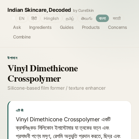
Indian Skincare, Decoded
by CureSkin
🌐
EN
हिंदी
Hinglish
தமிழ்
తెలుగు
বাংলা
मराठी
Ask
Ingredients
Guides
Products
Concerns
Combine
উপাদান
Vinyl Dimethicone
Crosspolymer
Silicone-based film former / texture enhancer
এটি কী
Vinyl Dimethicone Crosspolymer একটি
ক্রসলিঙ্কড সিলিকোন ইলাস্টোমার যা ত্বকের যত্ন এবং
প্রসাধনী পণ্যে মসৃণ, রেশমি অনুভূতি প্রদান করতে, ছিদ্র এবং