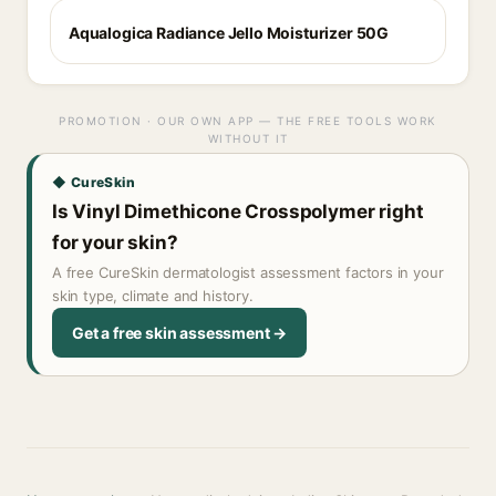
Aqualogica Radiance Jello Moisturizer 50G
PROMOTION · OUR OWN APP — THE FREE TOOLS WORK
WITHOUT IT
◆ CureSkin
Is Vinyl Dimethicone Crosspolymer right
for your skin?
A free CureSkin dermatologist assessment factors in your
skin type, climate and history.
Get a free skin assessment →