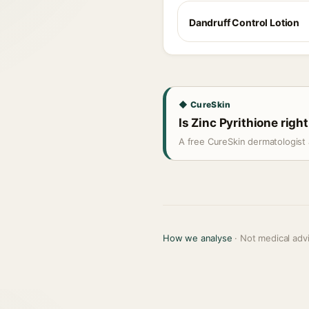
Dandruff Control Lotion
◆ CureSkin
Is Zinc Pyrithione right
A free CureSkin dermatologist 
How we analyse
· Not medical adv