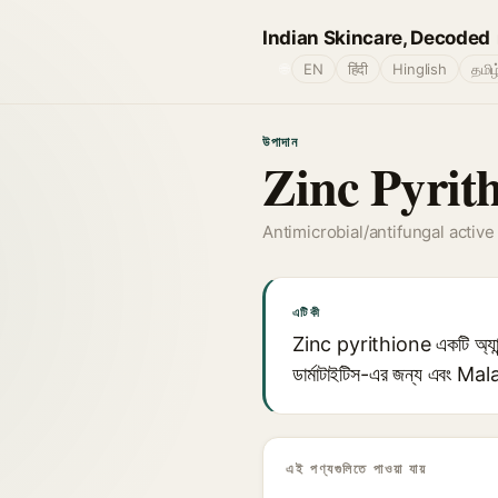
Indian Skincare, Decoded
🌐
EN
हिंदी
Hinglish
தமிழ
উপাদান
Zinc Pyrit
Antimicrobial/antifungal active
এটি কী
Zinc pyrithione একটি অ্যান্টিফা
ডার্মাটাইটিস-এর জন্য এবং Malas
এই পণ্যগুলিতে পাওয়া যায়