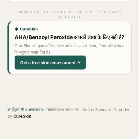
PROMOTION · OUR OWN APP — THE FREE TOOLS WORK
WITHOUT IT
◆ CureSkin
AHA/Benzoyl Peroxide आपकी त्वचा के लिए सही है?
CureSkin का मुफ़्त डर्मेटोलॉजिस्ट असेसमेंट आपकी त्वचा, मौसम और इतिहास
के अनुसार सलाह देता है।
Get a free skin assessment →
कार्यप्रणाली व अस्वीकरण
· चिकित्सकीय सलाह नहीं · Indian Skincare, Decoded
by
CureSkin
.