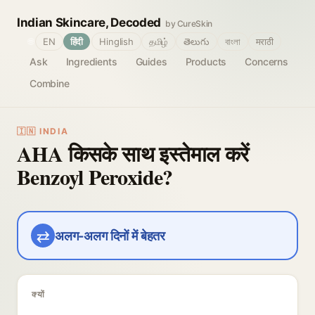
Indian Skincare, Decoded
by CureSkin
🌐
EN
हिंदी
Hinglish
தமிழ்
తెలుగు
বাংলা
मराठी
Ask
Ingredients
Guides
Products
Concerns
Combine
🇮🇳 INDIA
AHA किसके साथ इस्तेमाल करें
Benzoyl Peroxide?
⇄
अलग-अलग दिनों में बेहतर
क्यों