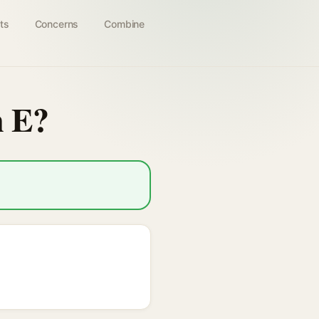
ts
Concerns
Combine
n E?