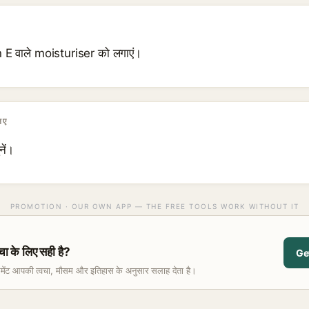
n E वाले moisturiser को लगाएं।
िए
नें।
PROMOTION · OUR OWN APP — THE FREE TOOLS WORK WITHOUT IT
के लिए सही है?
Ge
समेंट आपकी त्वचा, मौसम और इतिहास के अनुसार सलाह देता है।