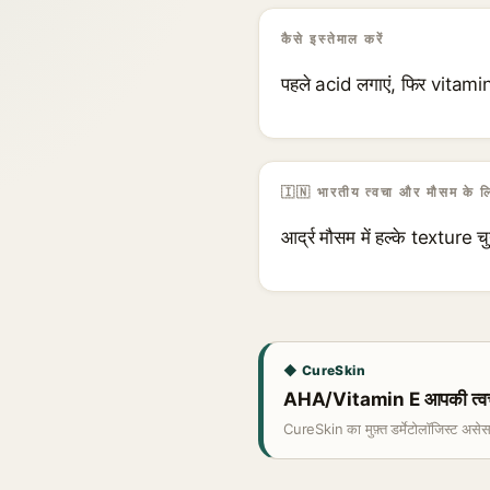
कैसे इस्तेमाल करें
पहले acid लगाएं, फिर vitami
🇮🇳 भारतीय त्वचा और मौसम के ल
आर्द्र मौसम में हल्के texture चु
◆ CureSkin
AHA/Vitamin E आपकी त्वचा 
CureSkin का मुफ़्त डर्मेटोलॉजिस्ट असे