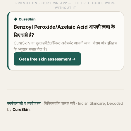
PROMOTION · OUR OWN APP — THE FREE TOOLS WORK
WITHOUT IT
◆ CureSkin
Benzoyl Peroxide/Azelaic Acid आपकी त्वचा के
लिए सही है?
CureSkin का मुफ़्त डर्मेटोलॉजिस्ट असेसमेंट आपकी त्वचा, मौसम और इतिहास
के अनुसार सलाह देता है।
Get a free skin assessment →
कार्यप्रणाली व अस्वीकरण
· चिकित्सकीय सलाह नहीं · Indian Skincare, Decoded
by
CureSkin
.