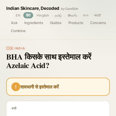
Indian Skincare, Decoded
by CureSkin
🌐
EN
हिंदी
Hinglish
தமிழ்
తెలుగు
বাংলা
मराठी
Ask
Ingredients
Guides
Products
Concerns
Combine
🇮🇳 INDIA
BHA किसके साथ इस्तेमाल करें
Azelaic Acid?
!
सावधानी से इस्तेमाल करें
क्यों