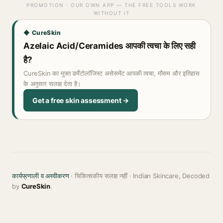
PROMOTION · OUR OWN APP — THE FREE TOOLS WORK
WITHOUT IT
◆ CureSkin
Azelaic Acid/Ceramides आपकी त्वचा के लिए सही
है?
CureSkin का मुफ़्त डर्मेटोलॉजिस्ट असेसमेंट आपकी त्वचा, मौसम और इतिहास
के अनुसार सलाह देता है।
Get a free skin assessment →
कार्यप्रणाली व अस्वीकरण
· चिकित्सकीय सलाह नहीं · Indian Skincare, Decoded
by
CureSkin
.