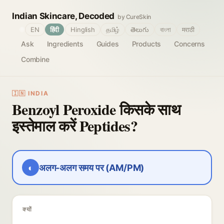
Indian Skincare, Decoded
by CureSkin
🌐
EN
हिंदी
Hinglish
தமிழ்
తెలుగు
বাংলা
मराठी
Ask
Ingredients
Guides
Products
Concerns
Combine
🇮🇳 INDIA
Benzoyl Peroxide किसके साथ
इस्तेमाल करें Peptides?
◐
अलग-अलग समय पर (AM/PM)
क्यों