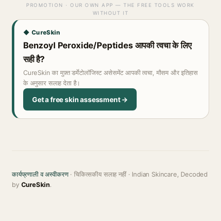
PROMOTION · OUR OWN APP — THE FREE TOOLS WORK
WITHOUT IT
◆ CureSkin
Benzoyl Peroxide/Peptides आपकी त्वचा के लिए
सही है?
CureSkin का मुफ़्त डर्मेटोलॉजिस्ट असेसमेंट आपकी त्वचा, मौसम और इतिहास
के अनुसार सलाह देता है।
Get a free skin assessment →
कार्यप्रणाली व अस्वीकरण
· चिकित्सकीय सलाह नहीं · Indian Skincare, Decoded
by
CureSkin
.