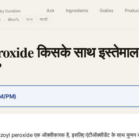
Ask
Ingredients
Guides
Produc
by CureSkin
்
తెలుగు
বাংলা
मराठी
oxide किसके साथ इस्तेमाल 
?
AM/PM)
enzoyl peroxide एक ऑक्सीकारक है, इसलिए एंटीऑक्सीडेंट के साथ युग्म