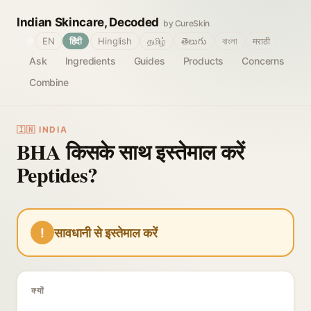
Indian Skincare, Decoded
by CureSkin
🌐
EN
हिंदी
Hinglish
தமிழ்
తెలుగు
বাংলা
मराठी
Ask
Ingredients
Guides
Products
Concerns
Combine
🇮🇳 INDIA
BHA किसके साथ इस्तेमाल करें
Peptides?
!
सावधानी से इस्तेमाल करें
क्यों