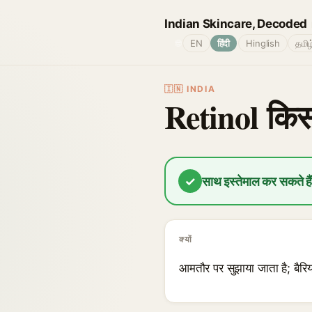
Indian Skincare, Decoded
🌐
EN
हिंदी
Hinglish
தமிழ
🇮🇳 INDIA
Retinol किस
✓
साथ इस्तेमाल कर सकते है
क्यों
आमतौर पर सुझाया जाता है; बैरि