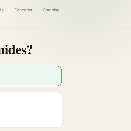
ts
Concerns
Combine
amides?