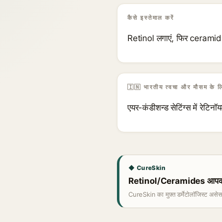
कैसे इस्तेमाल करें
Retinol लगाएं, फिर ceramide
🇮🇳 भारतीय त्वचा और मौसम के ल
एयर-कंडीशन्ड सेटिंग्स में रेटि
◆ CureSkin
Retinol/Ceramides आपकी त्
CureSkin का मुफ़्त डर्मेटोलॉजिस्ट असे