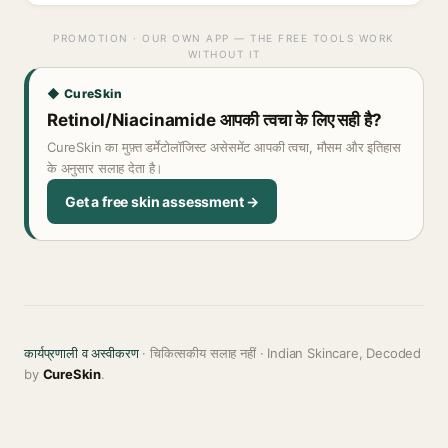
PROMOTION · OUR OWN APP — THE FREE TOOLS WORK
WITHOUT IT
◆ CureSkin
Retinol/Niacinamide आपकी त्वचा के लिए सही है?
CureSkin का मुफ़्त डर्मेटोलॉजिस्ट असेसमेंट आपकी त्वचा, मौसम और इतिहास
के अनुसार सलाह देता है।
Get a free skin assessment →
कार्यप्रणाली व अस्वीकरण
· चिकित्सकीय सलाह नहीं · Indian Skincare, Decoded
by
CureSkin
.