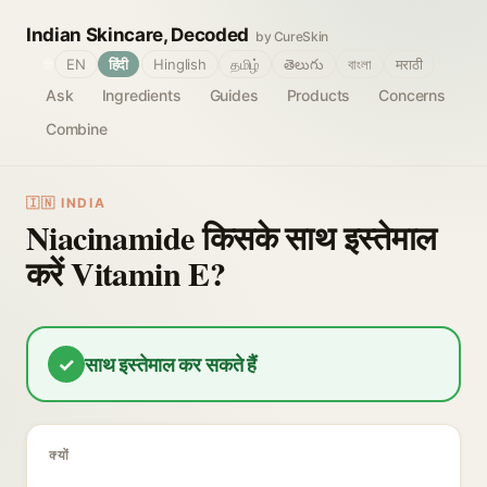
Indian Skincare, Decoded
by CureSkin
🌐
EN
हिंदी
Hinglish
தமிழ்
తెలుగు
বাংলা
मराठी
Ask
Ingredients
Guides
Products
Concerns
Combine
🇮🇳 INDIA
Niacinamide किसके साथ इस्तेमाल
करें Vitamin E?
✓
साथ इस्तेमाल कर सकते हैं
क्यों