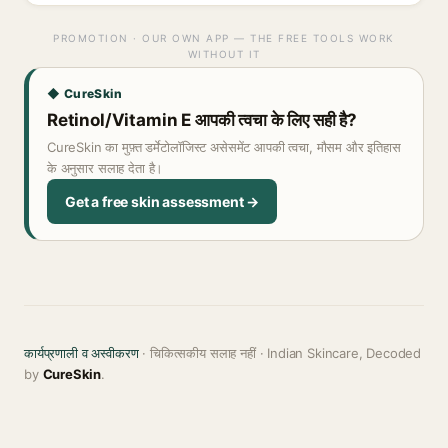
PROMOTION · OUR OWN APP — THE FREE TOOLS WORK
WITHOUT IT
◆ CureSkin
Retinol/Vitamin E आपकी त्वचा के लिए सही है?
CureSkin का मुफ़्त डर्मेटोलॉजिस्ट असेसमेंट आपकी त्वचा, मौसम और इतिहास
के अनुसार सलाह देता है।
Get a free skin assessment →
कार्यप्रणाली व अस्वीकरण
· चिकित्सकीय सलाह नहीं · Indian Skincare, Decoded
by
CureSkin
.