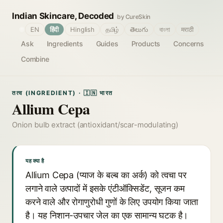
Indian Skincare, Decoded
by CureSkin
🌐
EN
हिंदी
Hinglish
தமிழ்
తెలుగు
বাংলা
मराठी
Ask
Ingredients
Guides
Products
Concerns
Combine
तत्व (INGREDIENT) · 🇮🇳 भारत
Allium Cepa
Onion bulb extract (antioxidant/scar-modulating)
यह क्या है
Allium Cepa (प्याज के बल्ब का अर्क) को त्वचा पर
लगाने वाले उत्पादों में इसके एंटीऑक्सिडेंट, सूजन कम
करने वाले और रोगाणुरोधी गुणों के लिए उपयोग किया जाता
है। यह निशान-उपचार जेल का एक सामान्य घटक है।