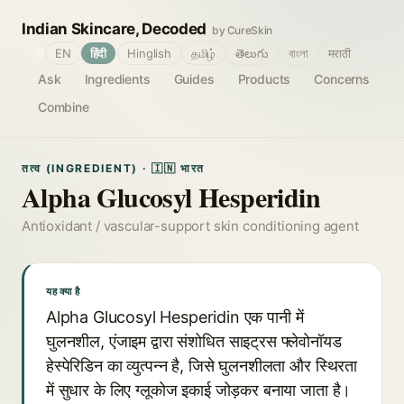
Indian Skincare, Decoded
by CureSkin
🌐
EN
हिंदी
Hinglish
தமிழ்
తెలుగు
বাংলা
मराठी
Ask
Ingredients
Guides
Products
Concerns
Combine
तत्व (INGREDIENT) · 🇮🇳 भारत
Alpha Glucosyl Hesperidin
Antioxidant / vascular-support skin conditioning agent
यह क्या है
Alpha Glucosyl Hesperidin एक पानी में
घुलनशील, एंजाइम द्वारा संशोधित साइट्रस फ्लेवोनॉयड
हेस्पेरिडिन का व्युत्पन्न है, जिसे घुलनशीलता और स्थिरता
में सुधार के लिए ग्लूकोज इकाई जोड़कर बनाया जाता है।