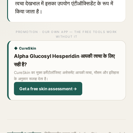
त्वचा देखभाल में इसका उपयोग एंटीऑक्सिडेंट के रूप में
किया जाता है।
PROMOTION · OUR OWN APP — THE FREE TOOLS WORK
WITHOUT IT
◆ CureSkin
Alpha Glucosyl Hesperidin आपकी त्वचा के लिए
सही है?
CureSkin का मुफ़्त डर्मेटोलॉजिस्ट असेसमेंट आपकी त्वचा, मौसम और इतिहास
के अनुसार सलाह देता है।
Get a free skin assessment →