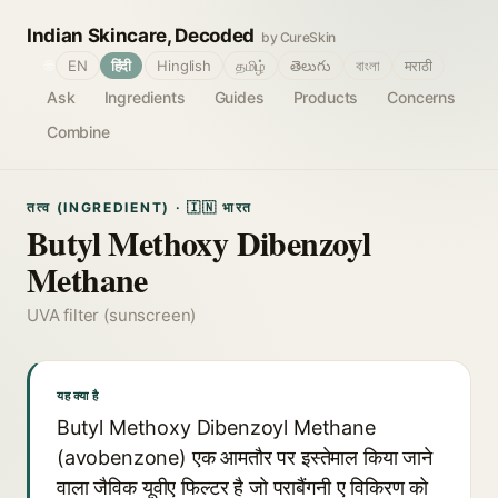
Indian Skincare, Decoded
by CureSkin
🌐
EN
हिंदी
Hinglish
தமிழ்
తెలుగు
বাংলা
मराठी
Ask
Ingredients
Guides
Products
Concerns
Combine
तत्व (INGREDIENT) · 🇮🇳 भारत
Butyl Methoxy Dibenzoyl
Methane
UVA filter (sunscreen)
यह क्या है
Butyl Methoxy Dibenzoyl Methane
(avobenzone) एक आमतौर पर इस्तेमाल किया जाने
वाला जैविक यूवीए फिल्टर है जो पराबैंगनी ए विकिरण को