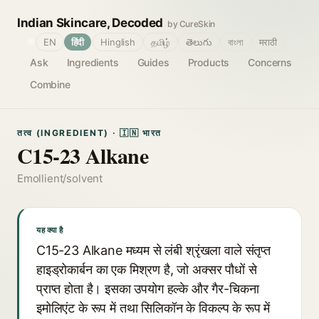
Indian Skincare, Decoded
by CureSkin
🌐
EN
हिंदी
Hinglish
தமிழ்
తెలుగు
বাংলা
मराठी
Ask
Ingredients
Guides
Products
Concerns
Combine
तत्व (INGREDIENT) · 🇮🇳 भारत
C15-23 Alkane
Emollient/solvent
यह क्या है
C15-23 Alkane मध्यम से लंबी श्रृंखला वाले संतृप्त
हाइड्रोकार्बन का एक मिश्रण है, जो अक्सर पौधों से
प्राप्त होता है। इसका उपयोग हल्के और गैर-चिकना
इमोलिएंट के रूप में तथा सिलिकॉन के विकल्प के रूप में