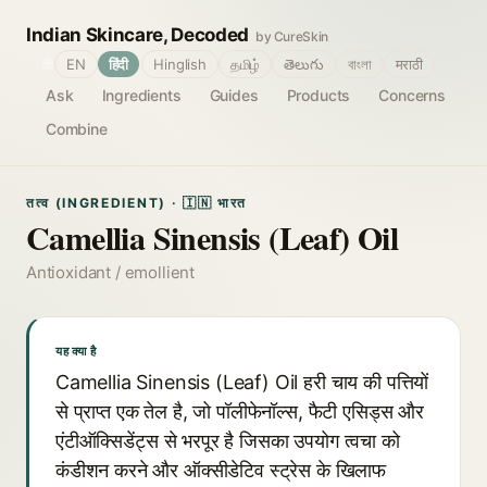
Indian Skincare, Decoded
by CureSkin
🌐
EN
हिंदी
Hinglish
தமிழ்
తెలుగు
বাংলা
मराठी
Ask
Ingredients
Guides
Products
Concerns
Combine
तत्व (INGREDIENT) · 🇮🇳 भारत
Camellia Sinensis (Leaf) Oil
Antioxidant / emollient
यह क्या है
Camellia Sinensis (Leaf) Oil हरी चाय की पत्तियों
से प्राप्त एक तेल है, जो पॉलीफेनॉल्स, फैटी एसिड्स और
एंटीऑक्सिडेंट्स से भरपूर है जिसका उपयोग त्वचा को
कंडीशन करने और ऑक्सीडेटिव स्ट्रेस के खिलाफ