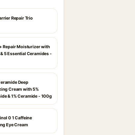
rrier Repair Trio
+ Repair Moisturizer with
& 5 Essential Ceramides -
Ceramide Deep
zing Cream with 5%
ide & 1% Ceramide - 100g
nol 0 1 Caffeine
zing Eye Cream