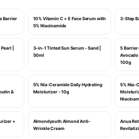
 Barrier
10% Vitamin C + E Face Serum with
3-Step Ba
5% Niacinamide
Pearl |
3-in-1 Tinted Sun Serum - Sand |
5 Barrier
50ml
Avocado 
100g
5% Nia-Ceramide Daily Hydrating
5% Nia-
butin &
Moisturizer - 10g
Moisturi
Niacinam
urizer +
Almondyouth Almond Anti-
Anua Reti
Wrinkle Cream
Revitali