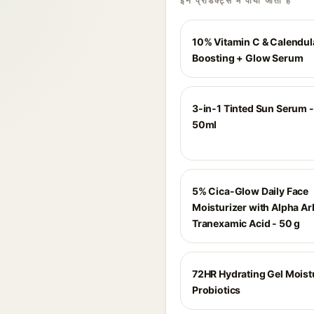
इन प्रोडक्ट्स में पाया जाता है
10% Vitamin C & Calendula
Boosting + Glow Serum
3-in-1 Tinted Sun Serum - 
50ml
5% Cica-Glow Daily Face
Moisturizer with Alpha Ar
Tranexamic Acid - 50 g
72HR Hydrating Gel Moist
Probiotics