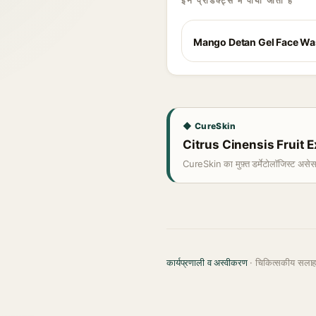
इन प्रोडक्ट्स में पाया जाता है
Mango Detan Gel Face W
◆ CureSkin
Citrus Cinensis Fruit Ext
CureSkin का मुफ़्त डर्मेटोलॉजिस्ट असे
कार्यप्रणाली व अस्वीकरण
· चिकित्सकीय सला