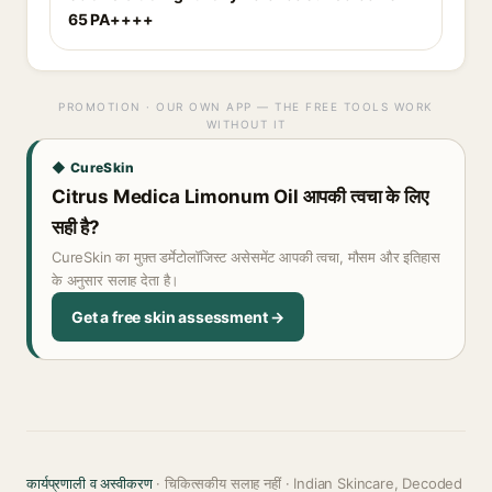
65 PA++++
PROMOTION · OUR OWN APP — THE FREE TOOLS WORK
WITHOUT IT
◆ CureSkin
Citrus Medica Limonum Oil आपकी त्वचा के लिए
सही है?
CureSkin का मुफ़्त डर्मेटोलॉजिस्ट असेसमेंट आपकी त्वचा, मौसम और इतिहास
के अनुसार सलाह देता है।
Get a free skin assessment →
कार्यप्रणाली व अस्वीकरण
· चिकित्सकीय सलाह नहीं · Indian Skincare, Decoded