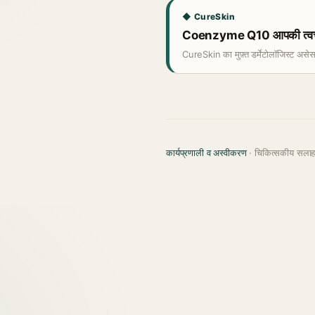
◆ CureSkin
Coenzyme Q10 आपकी त्वचा 
CureSkin का मुफ़्त डर्मेटोलॉजिस्ट असे
कार्यप्रणाली व अस्वीकरण
· चिकित्सकीय सला