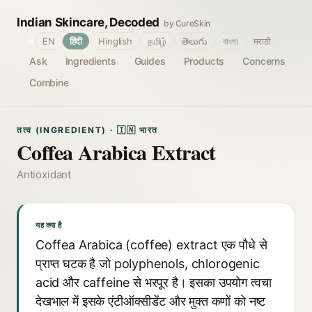
Indian Skincare, Decoded
by CureSkin
🌐
EN
हिंदी
Hinglish
தமிழ்
తెలుగు
বাংলা
मराठी
Ask
Ingredients
Guides
Products
Concerns
Combine
तत्व (INGREDIENT) · 🇮🇳 भारत
Coffea Arabica Extract
Antioxidant
यह क्या है
Coffea Arabica (coffee) extract एक पौधे से
प्राप्त घटक है जो polyphenols, chlorogenic
acid और caffeine से भरपूर है। इसका उपयोग त्वचा
देखभाल में इसके एंटीऑक्सीडेंट और मुक्त कणों को नष्ट