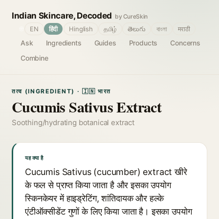
Indian Skincare, Decoded
by CureSkin
🌐
EN
हिंदी
Hinglish
தமிழ்
తెలుగు
বাংলা
मराठी
Ask
Ingredients
Guides
Products
Concerns
Combine
तत्व (INGREDIENT) · 🇮🇳 भारत
Cucumis Sativus Extract
Soothing/hydrating botanical extract
यह क्या है
Cucumis Sativus (cucumber) extract खीरे
के फल से प्राप्त किया जाता है और इसका उपयोग
स्किनकेयर में हाइड्रेटिंग, शांतिदायक और हल्के
एंटीऑक्सीडेंट गुणों के लिए किया जाता है। इसका उपयोग