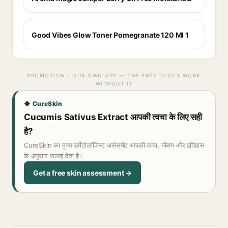
Good Vibes Glow Toner Pomegranate 120 Ml 1
PROMOTION · OUR OWN APP — THE FREE TOOLS WORK
WITHOUT IT
◆ CureSkin
Cucumis Sativus Extract आपकी त्वचा के लिए सही
है?
CureSkin का मुफ़्त डर्मेटोलॉजिस्ट असेसमेंट आपकी त्वचा, मौसम और इतिहास
के अनुसार सलाह देता है।
Get a free skin assessment →