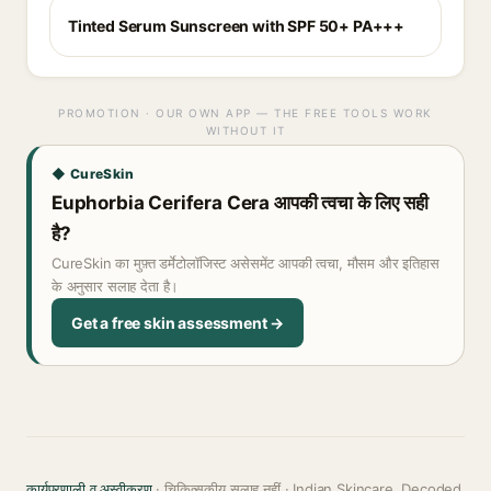
Tinted Serum Sunscreen with SPF 50+ PA+++
PROMOTION · OUR OWN APP — THE FREE TOOLS WORK
WITHOUT IT
◆ CureSkin
Euphorbia Cerifera Cera आपकी त्वचा के लिए सही
है?
CureSkin का मुफ़्त डर्मेटोलॉजिस्ट असेसमेंट आपकी त्वचा, मौसम और इतिहास
के अनुसार सलाह देता है।
Get a free skin assessment →
कार्यप्रणाली व अस्वीकरण
· चिकित्सकीय सलाह नहीं · Indian Skincare, Decoded