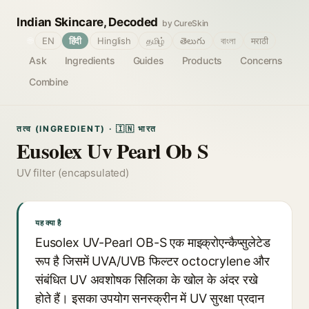
Indian Skincare, Decoded
by CureSkin
🌐
EN
हिंदी
Hinglish
தமிழ்
తెలుగు
বাংলা
मराठी
Ask
Ingredients
Guides
Products
Concerns
Combine
तत्व (INGREDIENT) · 🇮🇳 भारत
Eusolex Uv Pearl Ob S
UV filter (encapsulated)
यह क्या है
Eusolex UV-Pearl OB-S एक माइक्रोएन्कैप्सुलेटेड
रूप है जिसमें UVA/UVB फिल्टर octocrylene और
संबंधित UV अवशोषक सिलिका के खोल के अंदर रखे
होते हैं। इसका उपयोग सनस्क्रीन में UV सुरक्षा प्रदान