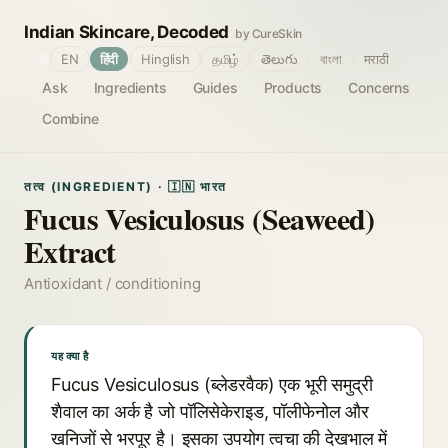
Indian Skincare, Decoded
by CureSkin
🌐
EN
हिंदी
Hinglish
தமிழ்
తెలుగు
বাংলা
मराठी
Ask
Ingredients
Guides
Products
Concerns
Combine
तत्व (INGREDIENT) · 🇮🇳 भारत
Fucus Vesiculosus (Seaweed)
Extract
Antioxidant / conditioning
यह क्या है
Fucus Vesiculosus (ब्लेडरवैक) एक भूरी समुद्री
शैवाल का अर्क है जो पॉलिसेकेराइड, पॉलीफेनोल और
खनिजों से भरपूर है। इसका उपयोग त्वचा की देखभाल में