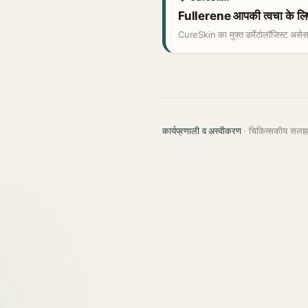
Fullerene आपकी त्वचा के लिए
CureSkin का मुफ़्त डर्मेटोलॉजिस्ट असे
कार्यप्रणाली व अस्वीकरण
· चिकित्सकीय सला