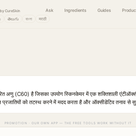
Ask
Ingredients
Guides
Produc
by CureSkin
்
తెలుగు
বাংলা
मराठी
 अणु (C60) है जिसका उपयोग स्किनकेयर में एक शक्तिशाली एंटीऑक्सीडे
्रजातियों को तटस्थ करने में मदद करता है और ऑक्सीडेटिव तनाव से सुर
PROMOTION · OUR OWN APP — THE FREE TOOLS WORK WITHOUT IT