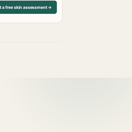
t a free skin assessment →