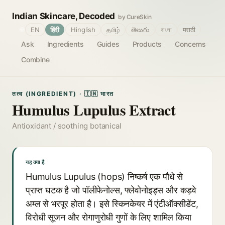
Indian Skincare, Decoded
by CureSkin
🌐
EN
हिंदी
Hinglish
தமிழ்
తెలుగు
বাংলা
मराठी
Ask
Ingredients
Guides
Products
Concerns
Combine
तत्व (INGREDIENT) · 🇮🇳 भारत
Humulus Lupulus Extract
Antioxidant / soothing botanical
यह क्या है
Humulus Lupulus (hops) निष्कर्ष एक पौधे से
प्राप्त घटक है जो पॉलीफेनोल्स, फ्लेवोनोइड्स और कड़वे
अम्ल से भरपूर होता है। इसे स्किनकेयर में एंटीऑक्सीडेंट,
विरोधी सूजन और रोगाणुरोधी गुणों के लिए शामिल किया