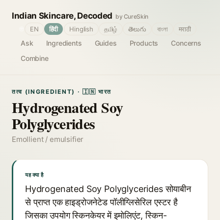
Indian Skincare, Decoded
by CureSkin
🌐
EN
हिंदी
Hinglish
தமிழ்
తెలుగు
বাংলা
मराठी
Ask
Ingredients
Guides
Products
Concerns
Combine
तत्व (INGREDIENT) · 🇮🇳 भारत
Hydrogenated Soy
Polyglycerides
Emollient / emulsifier
यह क्या है
Hydrogenated Soy Polyglycerides सोयाबीन
से प्राप्त एक हाइड्रोजनेटेड पॉलीग्लिसेरिल एस्टर है
जिसका उपयोग स्किनकेयर में इमोलिएंट, स्किन-