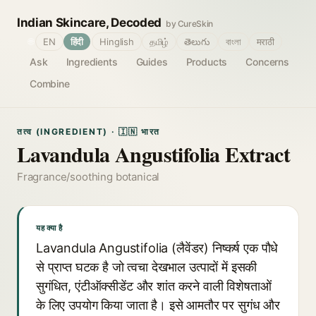
Indian Skincare, Decoded
by CureSkin
🌐
EN
हिंदी
Hinglish
தமிழ்
తెలుగు
বাংলা
मराठी
Ask
Ingredients
Guides
Products
Concerns
Combine
तत्व (INGREDIENT) · 🇮🇳 भारत
Lavandula Angustifolia Extract
Fragrance/soothing botanical
यह क्या है
Lavandula Angustifolia (लैवेंडर) निष्कर्ष एक पौधे
से प्राप्त घटक है जो त्वचा देखभाल उत्पादों में इसकी
सुगंधित, एंटीऑक्सीडेंट और शांत करने वाली विशेषताओं
के लिए उपयोग किया जाता है। इसे आमतौर पर सुगंध और