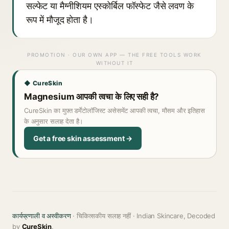
सल्फेट या मैग्नीशियम एस्कोर्बिल फॉस्फेट जैसे लवण के
रूप में मौजूद होता है।
PROMOTION · OUR OWN APP — THE FREE TOOLS WORK
WITHOUT IT
◆ CureSkin
Magnesium आपकी त्वचा के लिए सही है?
CureSkin का मुफ़्त डर्मेटोलॉजिस्ट असेसमेंट आपकी त्वचा, मौसम और इतिहास
के अनुसार सलाह देता है।
Get a free skin assessment →
कार्यप्रणाली व अस्वीकरण
· चिकित्सकीय सलाह नहीं · Indian Skincare, Decoded
by
CureSkin
.