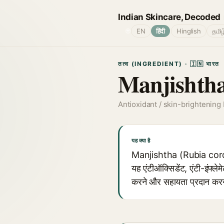
Indian Skincare, Decoded
🌐
EN
हिंदी
Hinglish
தமிழ
तत्व (INGREDIENT) · 🇮🇳 भारत
Manjishth
Antioxidant / skin-brightening 
यह क्या है
Manjishtha (Rubia cordifol
यह एंटीऑक्सिडेंट, एंटी-इंफ्ल
करने और सहायता प्रदान करने क