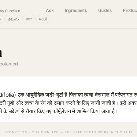
Ask
Ingredients
Guides
Produc
by CureSkin
்
తెలుగు
বাংলা
मराठी
a
botanical
ia) एक आयुर्वेदिक जड़ी-बूटी है जिसका त्वचा देखभाल में परंपरागत र
ेमेटरी गुणों और त्वचा के रंग को समान करने के लिए जानी जाती है। इसे अक्
े उद्देश्य से तैयार किए गए फॉर्मूलेशन में शामिल किया जाता है।
PROMOTION · OUR OWN APP — THE FREE TOOLS WORK WITHOUT IT