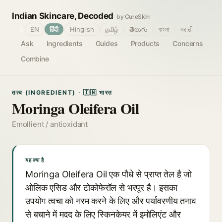
Indian Skincare, Decoded
by CureSkin
🌐
EN
हिंदी
Hinglish
தமிழ்
తెలుగు
বাংলা
मराठी
Ask
Ingredients
Guides
Products
Concerns
Combine
तत्व (INGREDIENT) · 🇮🇳 भारत
Moringa Oleifera Oil
Emollient / antioxidant
यह क्या है
Moringa Oleifera Oil एक पौधे से प्राप्त तेल है जो
ओलिक एसिड और टोकोफेरॉल से भरपूर है। इसका
उपयोग त्वचा को नरम करने के लिए और पर्यावरणीय तनाव
से बचाने में मदद के लिए स्किनकेयर में इमोलिएंट और