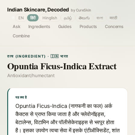
Indian Skincare, Decoded
by CureSkin
🌐
EN
हिंदी
Hinglish
தமிழ்
తెలుగు
বাংলা
मराठी
Ask
Ingredients
Guides
Products
Concerns
Combine
तत्व (INGREDIENT) · 🇮🇳 भारत
Opuntia Ficus-Indica Extract
Antioxidant/humectant
यह क्या है
Opuntia Ficus-Indica (नागफनी का फल) अर्क
कैक्टस से प्राप्त किया जाता है और फ्लेवोनॉइड्स,
बेटालेन्स, विटामिन और पॉलीसेकेराइड्स से भरपूर होता
है। इसका उपयोग त्वचा सेवा में इसके एंटीऑक्सिडेंट, शांत