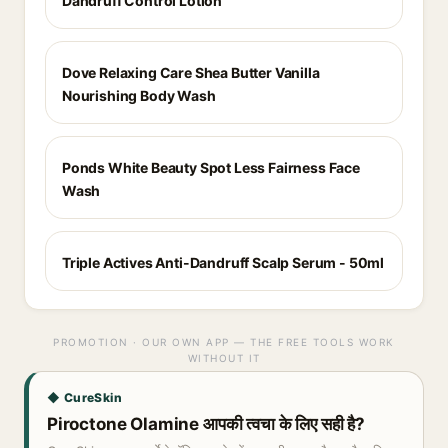
Dandruff Control Lotion
Dove Relaxing Care Shea Butter Vanilla
Nourishing Body Wash
Ponds White Beauty Spot Less Fairness Face
Wash
Triple Actives Anti-Dandruff Scalp Serum - 50ml
PROMOTION · OUR OWN APP — THE FREE TOOLS WORK
WITHOUT IT
◆ CureSkin
Piroctone Olamine आपकी त्वचा के लिए सही है?